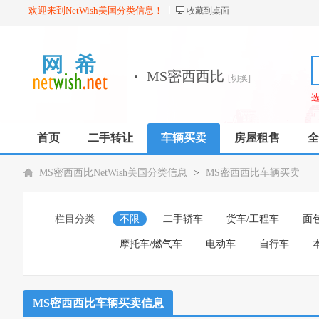
欢迎来到NetWish美国分类信息！
收藏到桌面
·
MS密西西比
[切换]
首页
二手转让
车辆买卖
房屋租售
全
MS密西西比NetWish美国分类信息
>
MS密西西比车辆买卖
栏目分类
不限
二手轿车
货车/工程车
面
摩托车/燃气车
电动车
自行车
MS密西西比车辆买卖信息