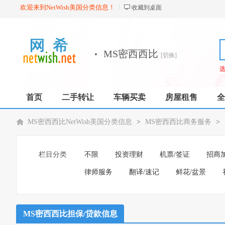
欢迎来到NetWish美国分类信息！
收藏到桌面
·
MS密西西比
[切换]
首页
二手转让
车辆买卖
房屋租售
全
MS密西西比NetWish美国分类信息
>
MS密西西比商务服务
>
栏目分类
不限
投资理财
机票/签证
招商
律师服务
翻译/速记
鲜花/盆景
MS密西西比担保/贷款信息