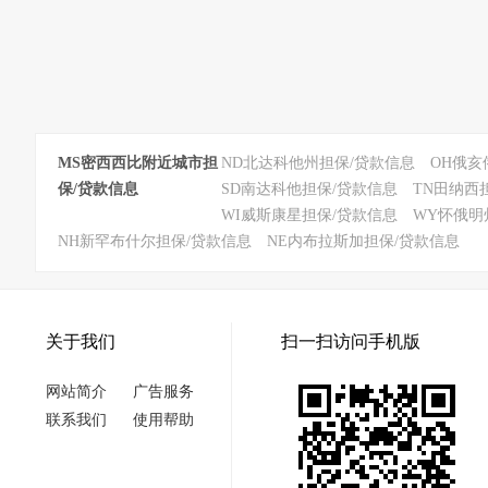
MS密西西比附近城市担
ND北达科他州担保/贷款信息
OH俄亥
保/贷款信息
SD南达科他担保/贷款信息
TN田纳西
WI威斯康星担保/贷款信息
WY怀俄明
NH新罕布什尔担保/贷款信息
NE内布拉斯加担保/贷款信息
关于我们
扫一扫访问手机版
网站简介
广告服务
联系我们
使用帮助