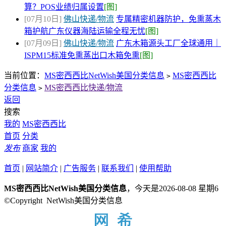
算？POS业绩归属设置
[图]
[07月10日]
佛山快递/物流
专属精密机器防护，免熏蒸木
箱护航广东仪器海陆运输全程无忧
[图]
[07月09日]
佛山快递/物流
广东木箱源头工厂全球通用｜
ISPM15标准免熏蒸出口木箱免熏
[图]
当前位置：
MS密西西比NetWish美国分类信息
MS密西西比
>
分类信息
MS密西西比快递/物流
>
返回
搜索
我的
MS密西西比
首页
分类
发布
商家
我的
首页
|
网站简介
|
广告服务
|
联系我们
|
使用帮助
MS密西西比NetWish美国分类信息
，今天是2026-08-08 星期6
©Copyright NetWish美国分类信息