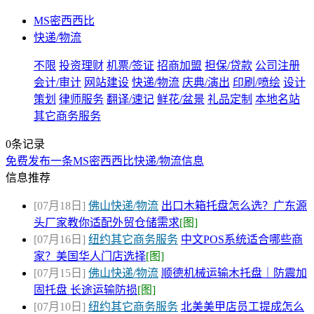
MS密西西比
快递/物流
不限
投资理财
机票/签证
招商加盟
担保/贷款
公司注册
会计/审计
网站建设
快递/物流
庆典/演出
印刷/喷绘
设计
策划
律师服务
翻译/速记
鲜花/盆景
礼品定制
本地名站
其它商务服务
0条记录
免费发布一条MS密西西比快递/物流信息
信息推荐
[07月18日]
佛山快递/物流
出口木箱托盘怎么选？广东源
头厂家教你适配外贸仓储需求
[图]
[07月16日]
纽约其它商务服务
中文POS系统适合哪些商
家？美国华人门店选择
[图]
[07月15日]
佛山快递/物流
顺德机械运输木托盘｜防震加
固托盘 长途运输防损
[图]
[07月10日]
纽约其它商务服务
北美美甲店员工提成怎么